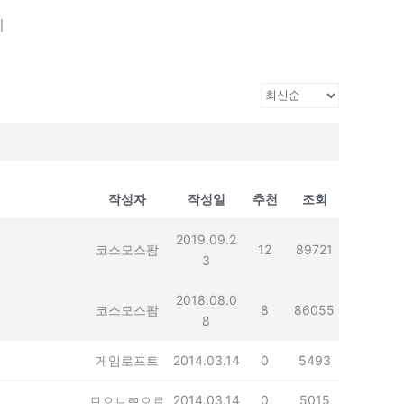
기
작성자
작성일
추천
조회
2019.09.2
코스모스팜
12
89721
3
2018.08.0
코스모스팜
8
86055
8
게임로프트
2014.03.14
0
5493
ㅁㅇㄴㄻㅇㄹ
2014.03.14
0
5015