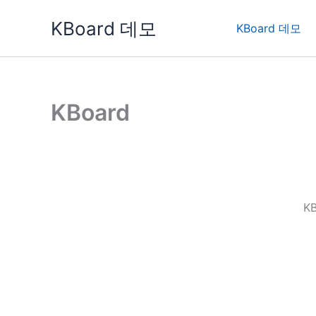
콘
KBoard 데모
텐
KBoard 데모
츠
로
건
너
KBoard
뛰
기
K