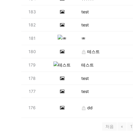
183
test
182
test
181
ㅃ
180
테스트
179
테스트
178
test
177
test
176
dd
처음
«
1