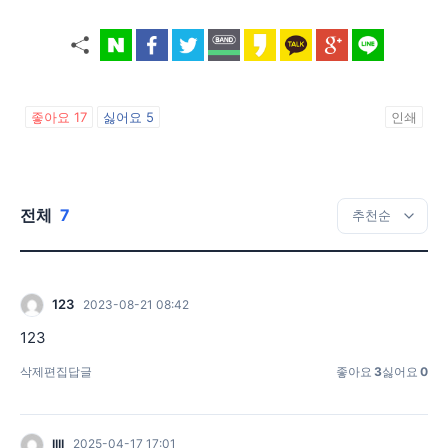
좋아요
17
싫어요
5
인쇄
전체
7
123
2023-08-21 08:42
123
삭제
편집
답글
좋아요
3
싫어요
0
llll
2025-04-17 17:01