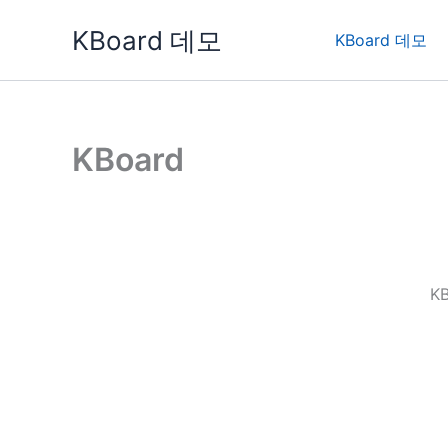
콘
KBoard 데모
텐
KBoard 데모
츠
로
건
너
KBoard
뛰
기
K