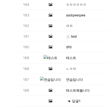
194
ㅇㅇㅇㅇㅇㅇ
193
asdqweqwe
192
ㅁㅁ
191
test
190
dfd
189
테스트
188
ㄴㅇㅁ
187
연습입니다
186
테스트해봅니다
답글1