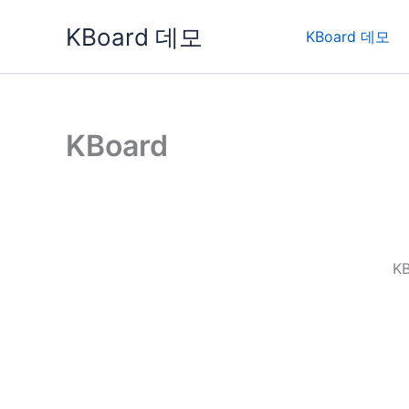
콘
KBoard 데모
텐
KBoard 데모
츠
로
건
너
KBoard
뛰
기
K