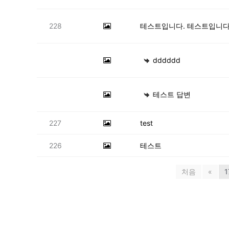
228
dddddd
테스트 답변
227
test
226
테스트
처음
«
1