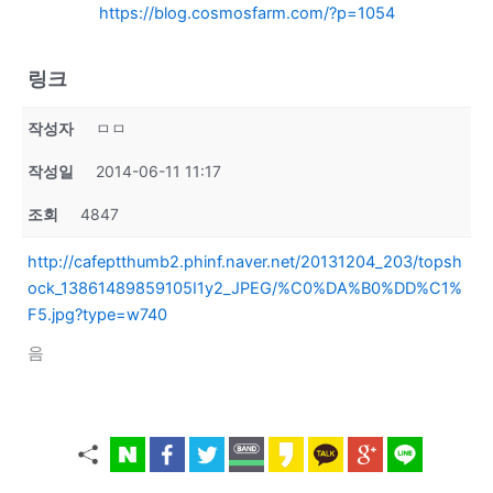
https://blog.cosmosfarm.com/?p=1054
링크
작성자
ㅁㅁ
작성일
2014-06-11 11:17
조회
4847
http://cafeptthumb2.phinf.naver.net/20131204_203/topsh
ock_13861489859105I1y2_JPEG/%C0%DA%B0%DD%C1%
F5.jpg?type=w740
음