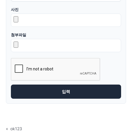
사진
첨부파일
«
ok123