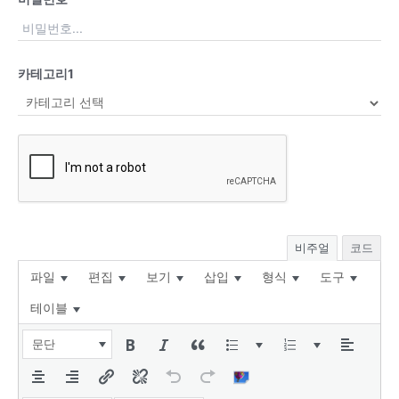
카테고리1
비주얼
코드
파일
편집
보기
삽입
형식
도구
테이블
문단