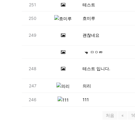
251
테스트
250
흐미루
249
괜찮네요
ㅁㅇㄻ
248
테스트 입니다.
247
의리
246
111
처음
«
1