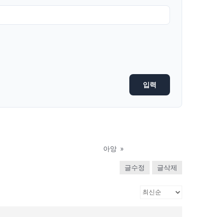
아앙
»
글수정
글삭제