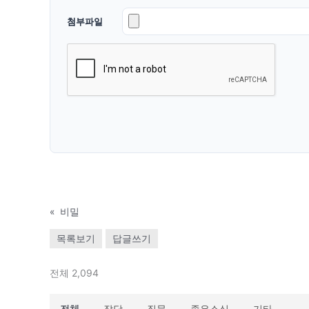
첨부파일
«
비밀
목록보기
답글쓰기
전체 2,094
전체
잡담
질문
좋은소식
기타