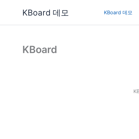
콘
KBoard 데모
텐
KBoard 데모
츠
로
건
너
KBoard
뛰
기
K