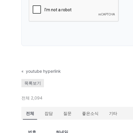
«
youtube hyperlink
목록보기
전체 2,094
전체
잡담
질문
좋은소식
기타
번호
썸네일