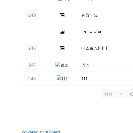
249
괜찮네요
ㅁㅇㄻ
248
테스트 입니다.
247
의리
246
111
처음
«
1
Powered by KBoard