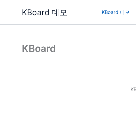
콘
KBoard 데모
텐
KBoard 데모
츠
로
건
너
KBoard
뛰
기
K