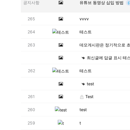
공지사항
유튜브 동영상 삽입 방법
(
265
vvvv
264
테스트
263
데모게시판은 정기적으로 초
최신글에 답글 표시 테
262
테스트
test
261
Test
260
test
259
t