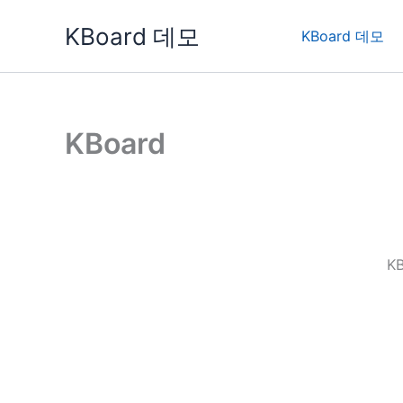
콘
KBoard 데모
텐
KBoard 데모
츠
로
건
너
KBoard
뛰
기
K