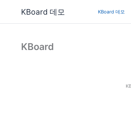
콘
KBoard 데모
텐
KBoard 데모
츠
로
건
너
KBoard
뛰
기
K