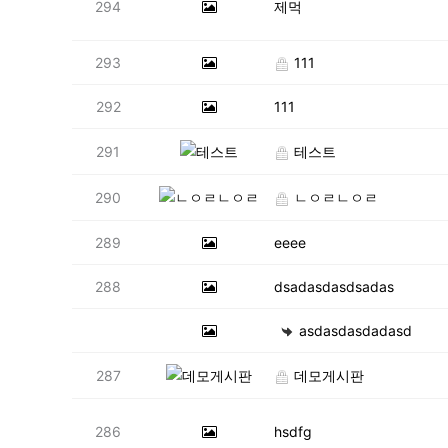
294
제먹
293
111
292
111
291
테스트
290
ㄴㅇㄹㄴㅇㄹ
289
eeee
288
dsadasdasdsadas
asdasdasdadasd
287
데모게시판
286
hsdfg