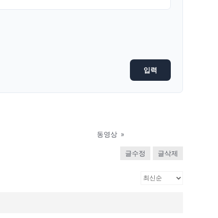
동영상
»
글수정
글삭제