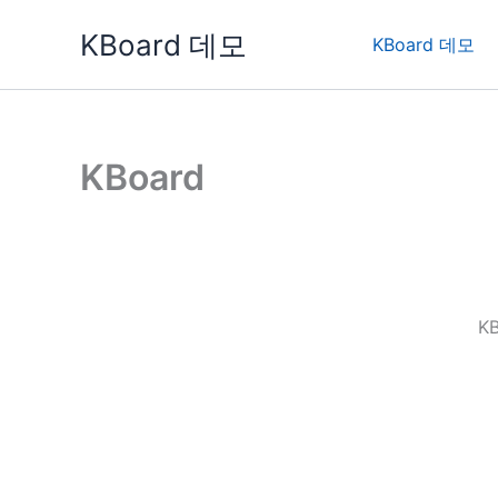
콘
KBoard 데모
텐
KBoard 데모
츠
로
건
너
KBoard
뛰
기
K