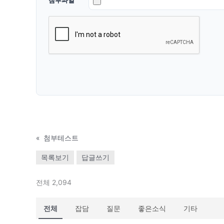
«
첨부테스트
목록보기
답글쓰기
전체 2,094
전체
잡담
질문
좋은소식
기타