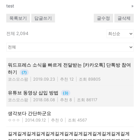
test
»
목록보기
답글쓰기
글수정
글삭제
전체 2,094
워드프레스 소식을 빠르게 전달받는 [카카오톡] 단톡방 참여
하기
(7)
코스모스팜
|
2019.09.23
|
추천 12
|
조회 89805
유튜브 동영상 삽입 방법
(3)
코스모스팜
|
2018.08.08
|
추천 8
|
조회 86117
생각보다 간단하군요
ㅇㅇㅇ
|
2014.09.12
|
추천 0
|
조회 4567
길게길게길게길게길게길게길게길게길게길게길게길게길게