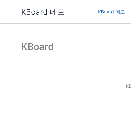
콘
KBoard 데모
텐
KBoard 데모
츠
로
건
너
KBoard
뛰
기
K