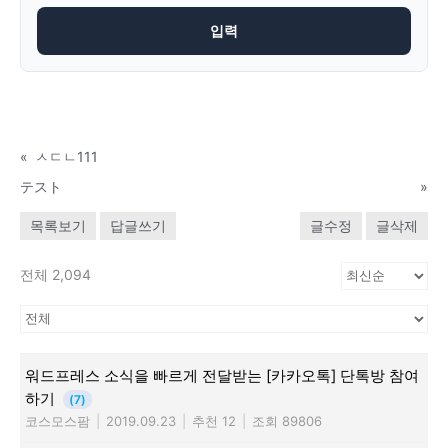
«
ㅅㄷㄴ111
テスト
»
목록보기
답글쓰기
글수정
글삭제
전체 2,094
워드프레스 소식을 빠르게 전달받는 [카카오톡] 단톡방 참여
하기
(7)
코스모스팜
|
2019.09.23
|
추천 12
|
조회 89806