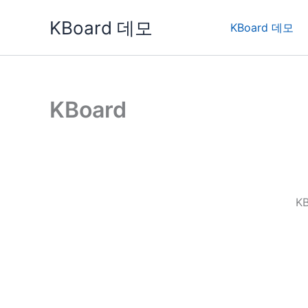
콘
KBoard 데모
텐
KBoard 데모
츠
로
건
너
KBoard
뛰
기
K