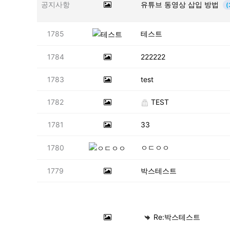
공지사항
유튜브 동영상 삽입 방법
(
1785
테스트
1784
222222
1783
test
1782
TEST
1781
33
1780
ㅇㄷㅇㅇ
1779
박스테스트
Re:박스테스트