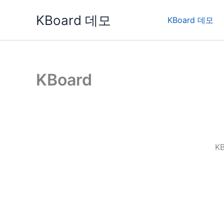
콘
KBoard 데모
텐
KBoard 데모
츠
로
건
너
KBoard
뛰
기
K