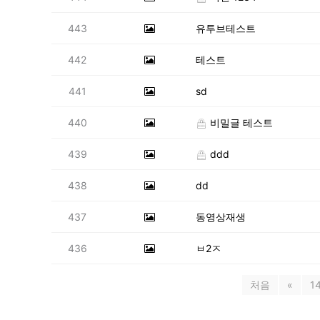
443
유투브테스트
442
테스트
441
sd
440
비밀글 테스트
439
ddd
438
dd
437
동영상재생
436
ㅂ2ㅈ
처음
«
1