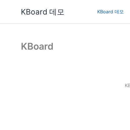
콘
KBoard 데모
텐
KBoard 데모
츠
로
건
너
KBoard
뛰
기
K