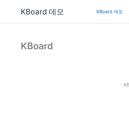
콘
KBoard 데모
텐
KBoard 데모
츠
로
건
너
KBoard
뛰
기
K