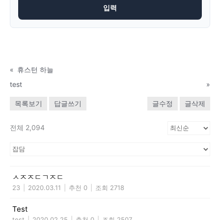
«
휴스턴 하늘
test
»
목록보기
답글쓰기
글수정
글삭제
전체 2,094
ㅅㅈㅈㄷㄱㅈㄷ
23
|
2020.03.11
|
추천 0
|
조회 2718
Test
test
|
2020.02.25
|
추천 0
|
조회 2507