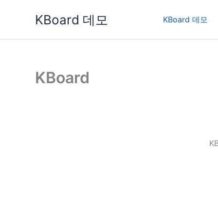
콘
KBoard 데모
텐
KBoard 데모
츠
로
건
너
KBoard
뛰
기
K