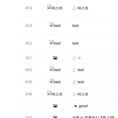
454
테스트
453
test
452
test
451
ㅇ
450
test
449
test
448
테스트
good
447
세종서 엽총발사 3명 살해…