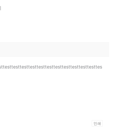
기
sttesttesttesttesttesttesttesttesttesttesttesttes
인쇄