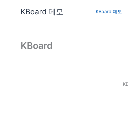
콘
KBoard 데모
텐
KBoard 데모
츠
로
건
너
KBoard
뛰
기
K