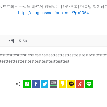
워드프레스 소식을 빠르게 전달받는 [카카오톡] 단톡방 참여하
https://blog.cosmosfarm.com/?p=1054
조회
5159
testtesttesttesttesttesttesttesttesttesttesttesttesttesttestte
ttesttesttesttesttesttesttesttesttesttest