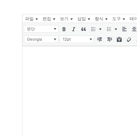
파일
편집
보기
삽입
형식
도구
테
문단
Georgia
12pt