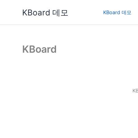
콘
KBoard 데모
텐
KBoard 데모
츠
로
건
너
KBoard
뛰
기
K