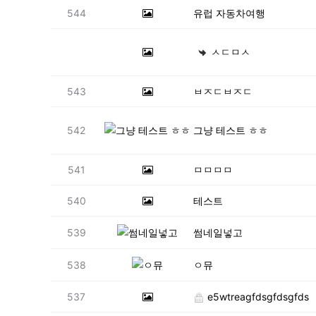
544
유럽 자동차여행
ㅅㄷㅁㅅ
543
ㅂㅈㄷㅂㅈㄷ
542
그냥 테스트 ㅎㅎ
541
ㅁㅁㅁㅁ
540
테스트
539
썸네일넣고
538
ㅇ뮤
537
e5wtreagfdsgfdsgfds