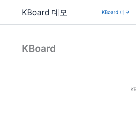
콘
KBoard 데모
텐
KBoard 데모
츠
로
건
너
KBoard
뛰
기
K