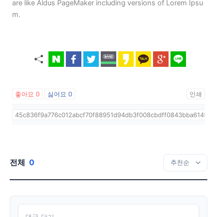
are like Aldus PageMaker including versions of Lorem Ipsu
m.
좋아요
0
싫어요
0
인쇄
45c836f9a776c012abcf70f88951d94db3f008cbdff0843bba6145edf
전체
0