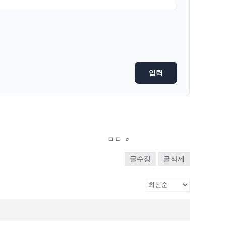
ㅁㅁ
»
글수정
글삭제