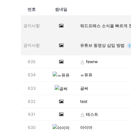
번호
썸네일
공지사항
워드프레스 소식을 빠르게 
공지사항
유튜브 동영상 삽입 방법
(
635
fewrw
634
ㅠ퓨퓨
633
글써
632
test
631
테스트
630
아이마