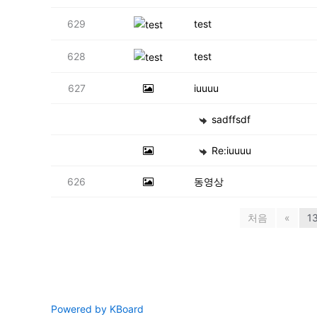
629
test
628
test
627
iuuuu
sadffsdf
Re:iuuuu
626
동영상
처음
«
1
Powered by KBoard