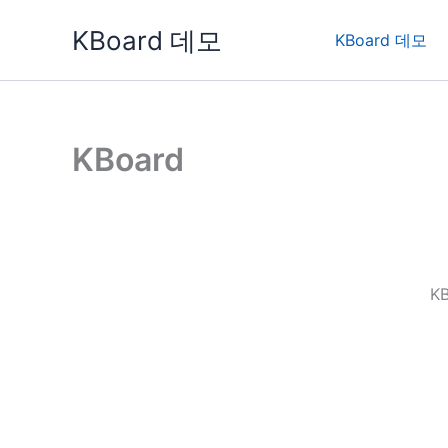
콘
KBoard 데모
텐
KBoard 데모
츠
로
건
너
KBoard
뛰
기
K