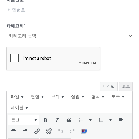
카테고리1
비주얼
코드
파일
편집
보기
삽입
형식
도구
테이블
문단