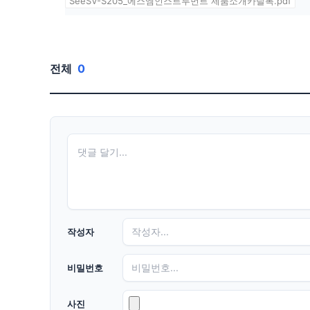
SeeSV-S205_에스엠인스트루먼트 제품소개카탈록.pdf
전체
0
작성자
비밀번호
사진