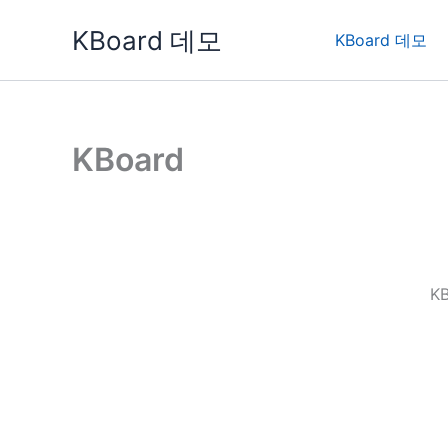
콘
KBoard 데모
텐
KBoard 데모
츠
로
건
너
KBoard
뛰
기
K