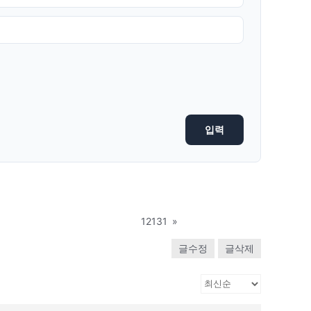
12131
»
글수정
글삭제