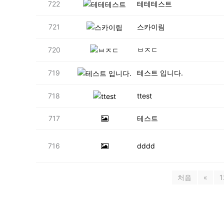
722
테테테스트
721
스카이림
720
ㅂㅈㄷ
719
테스트 입니다.
718
ttest
717
테스트
716
dddd
처음
«
1