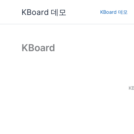
콘
KBoard 데모
텐
KBoard 데모
츠
로
건
너
KBoard
뛰
기
K