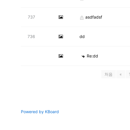
737
asdfadsf
736
dd
Re:dd
처음
«
Powered by KBoard