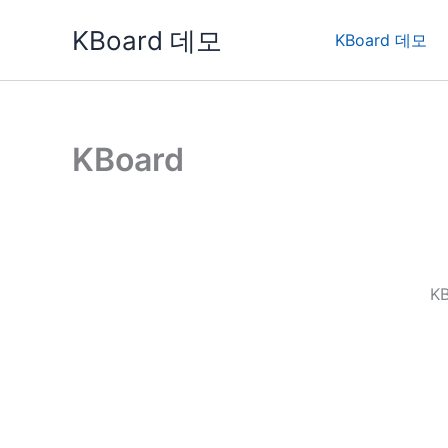
콘
KBoard 데모
텐
KBoard 데모
츠
로
건
너
KBoard
뛰
기
K