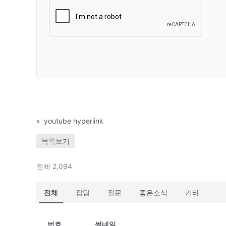
«
youtube hyperlink
목록보기
전체 2,094
전체
잡담
질문
좋은소식
기타
번호
썸네일