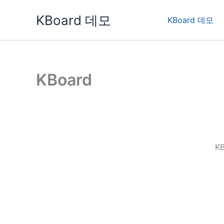
콘
KBoard 데모
텐
KBoard 데모
츠
로
건
너
KBoard
뛰
기
K