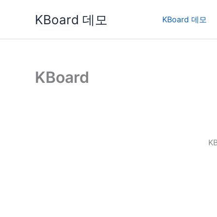
콘
KBoard 데모
텐
KBoard 데모
츠
로
건
너
KBoard
뛰
기
K