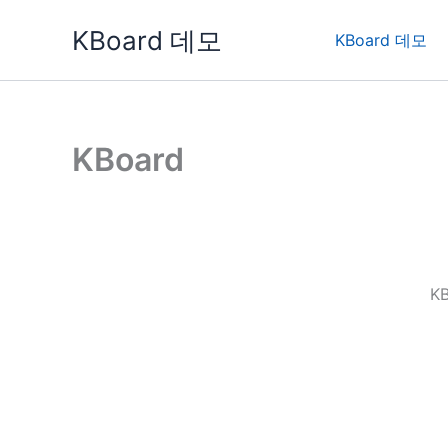
콘
KBoard 데모
텐
KBoard 데모
츠
로
건
너
KBoard
뛰
기
K