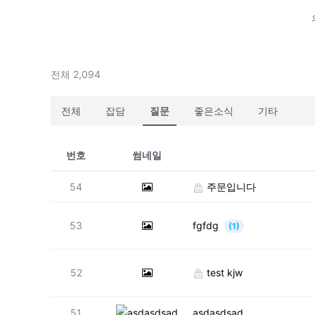
전체 2,094
전체
잡담
질문
좋은소식
기타
번호
썸네일
54
주문입니다
53
fgfdg
(1)
52
test kjw
51
asdasdsad