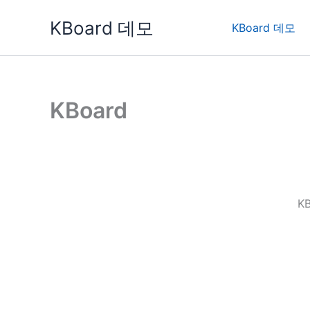
콘
KBoard 데모
텐
KBoard 데모
츠
로
건
너
KBoard
뛰
기
K