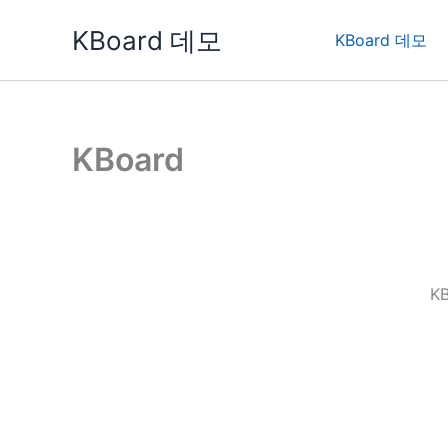
콘
KBoard 데모
텐
KBoard 데모
츠
로
건
너
KBoard
뛰
기
K