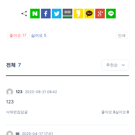
좋아요
17
싫어요
5
인쇄
전체
7
123
2023-08-21 08:42
123
삭제
편집
답글
좋아요
3
싫어요
0
llll
2025-04-17 17:01